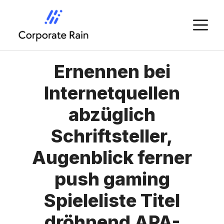
Skip
to
M
content
Ernennen bei
Internetquellen
abzüglich
Schriftsteller,
Augenblick ferner
push gaming
Spieleliste Titel
dröhnend APA-