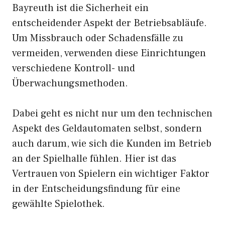
Bayreuth ist die Sicherheit ein
entscheidender Aspekt der Betriebsabläufe.
Um Missbrauch oder Schadensfälle zu
vermeiden, verwenden diese Einrichtungen
verschiedene Kontroll- und
Überwachungsmethoden.
Dabei geht es nicht nur um den technischen
Aspekt des Geldautomaten selbst, sondern
auch darum, wie sich die Kunden im Betrieb
an der Spielhalle fühlen. Hier ist das
Vertrauen von Spielern ein wichtiger Faktor
in der Entscheidungsfindung für eine
gewählte Spielothek.