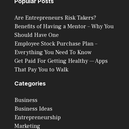
Popular Posts
Are Entrepreneurs Risk Takers?
Benefits of Having a Mentor – Why You
Should Have One
Employee Stock Purchase Plan –
Everything You Need To Know
Get Paid For Getting Healthy — Apps
That Pay You to Walk
Categories
Business
Business Ideas
Entrepreneurship
Marketing