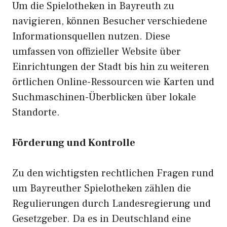
Um die Spielotheken in Bayreuth zu
navigieren, können Besucher verschiedene
Informationsquellen nutzen. Diese
umfassen von offizieller Website über
Einrichtungen der Stadt bis hin zu weiteren
örtlichen Online-Ressourcen wie Karten und
Suchmaschinen-Überblicken über lokale
Standorte.
Förderung und Kontrolle
Zu den wichtigsten rechtlichen Fragen rund
um Bayreuther Spielotheken zählen die
Regulierungen durch Landesregierung und
Gesetzgeber. Da es in Deutschland eine