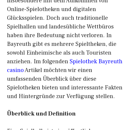
insbesondere mit dem Aufkommen von
Online-Spielotheken und digitalen
Glücksspielen. Doch auch traditionelle
Spielhallen und landesübliche Wettbüros
haben ihre Bedeutung nicht verloren. In
Bayreuth gibt es mehrere Spieltheken, die
sowohl Einheimische als auch Touristen
anziehen. Im folgenden
Spielothek Bayreuth
casino
Artikel möchten wir einen
umfassenden Überblick über diese
Spielotheken bieten und interessante Fakten
und Hintergründe zur Verfügung stellen.
Überblick und Definition