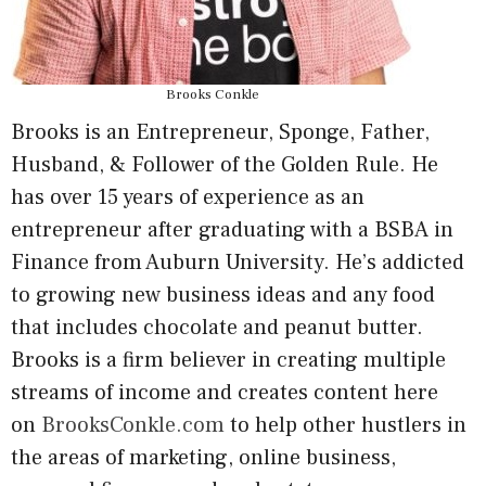
Brooks Conkle
Brooks is an Entrepreneur, Sponge, Father,
Husband, & Follower of the Golden Rule. He
has over 15 years of experience as an
entrepreneur after graduating with a BSBA in
Finance from Auburn University. He’s addicted
to growing new business ideas and any food
that includes chocolate and peanut butter.
Brooks is a firm believer in creating multiple
streams of income and creates content here
on
BrooksConkle.com
to help other hustlers in
the areas of marketing, online business,