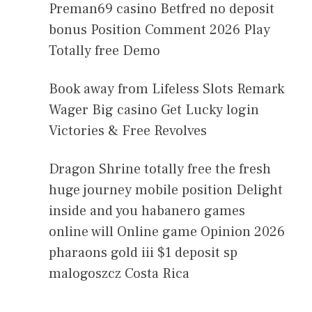
Preman69 casino Betfred no deposit
bonus Position Comment 2026 Play
Totally free Demo
Book away from Lifeless Slots Remark
Wager Big casino Get Lucky login
Victories & Free Revolves
Dragon Shrine totally free the fresh
huge journey mobile position Delight
inside and you habanero games
online will Online game Opinion 2026
pharaons gold iii $1 deposit sp
malogoszcz Costa Rica