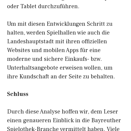
oder Tablet durchzuführen.
Um mit diesen Entwicklungen Schritt zu
halten, werden Spielhallen wie auch die
Landeshauptstadt mit ihren offiziellen
Websites und mobilen Apps für eine
moderne und sichere Einkaufs- bzw.
Unterhaltsangebote erweisen wollen, um
ihre Kundschaft an der Seite zu behalten.
Schluss
Durch diese Analyse hoffen wir, dem Leser
einen genaueren Einblick in die Bayreuther
Spielothek-Branche vermittelt haben. Viele