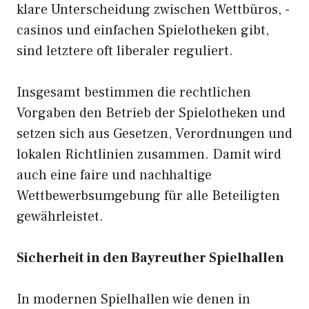
klare Unterscheidung zwischen Wettbüros, -
casinos und einfachen Spielotheken gibt,
sind letztere oft liberaler reguliert.
Insgesamt bestimmen die rechtlichen
Vorgaben den Betrieb der Spielotheken und
setzen sich aus Gesetzen, Verordnungen und
lokalen Richtlinien zusammen. Damit wird
auch eine faire und nachhaltige
Wettbewerbsumgebung für alle Beteiligten
gewährleistet.
Sicherheit in den Bayreuther Spielhallen
In modernen Spielhallen wie denen in